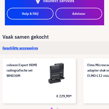
visunext Services
Hulp & FAQ
Adviseur
Vaak samen gekocht
Geschikte accessoires
celexon Expert HDMI
Elmo Microsco
radiografische set
adapter stuk v
WHD30M
ELMO-L12 visia
€ 229,99*