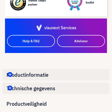
Trusted Shops
beslist
partner
visunext Services
Hulp & FAQ
Adviseur
Productinformatie
Technische gegevens
Productveiligheid