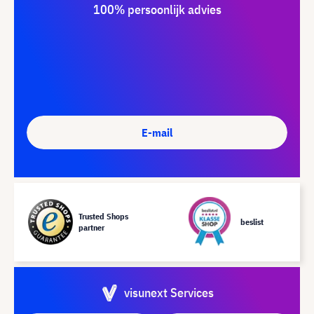
100% persoonlijk advies
E-mail
Trusted Shops
beslist
partner
visunext Services