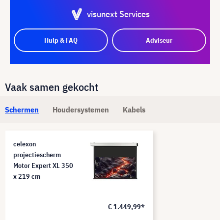
visunext Services
Hulp & FAQ
Adviseur
Vaak samen gekocht
Schermen
Houdersystemen
Kabels
celexon
projectiescherm
Motor Expert XL 350
x 219 cm
€ 1.449,99*