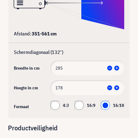
Afstand:
351
-
561
cm
Schermdiagonaal (
132
″)
Breedte in cm
Hoogte in cm
4:3
16:9
16:10
Formaat
Productveiligheid