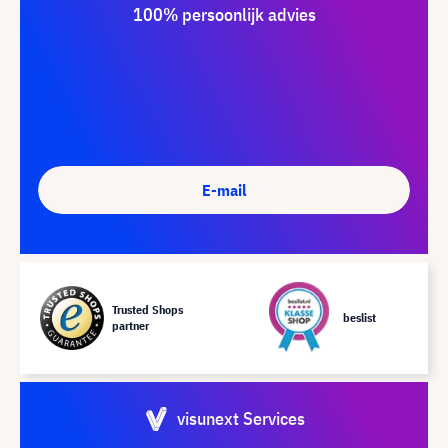
100% persoonlijk advies
E-mail
Trusted Shops
beslist
partner
visunext Services