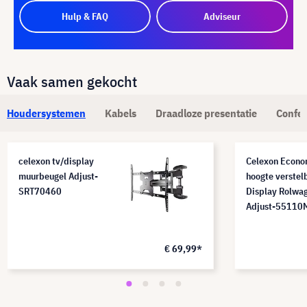
Hulp & FAQ
Adviseur
Vaak samen gekocht
Houdersystemen
Kabels
Draadloze presentatie
Confer
celexon tv/display
Celexon Econ
muurbeugel Adjust-
hoogte verstel
SRT70460
Display Rolwa
Adjust-55110
€ 69,99*