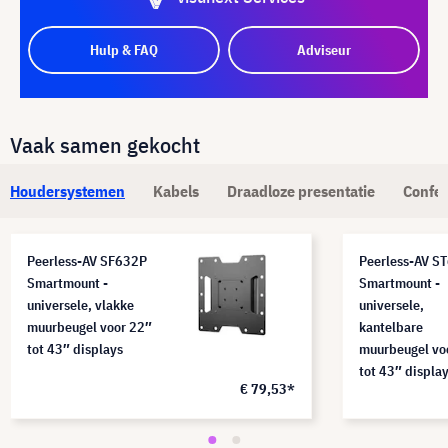
Hulp & FAQ
Adviseur
Vaak samen gekocht
Houdersystemen
Kabels
Draadloze presentatie
Confer
Peerless-AV SF632P
Peerless-AV S
Smartmount -
Smartmount -
universele, vlakke
universele,
muurbeugel voor 22″
kantelbare
tot 43″ displays
muurbeugel vo
tot 43″ displa
€ 79,53*