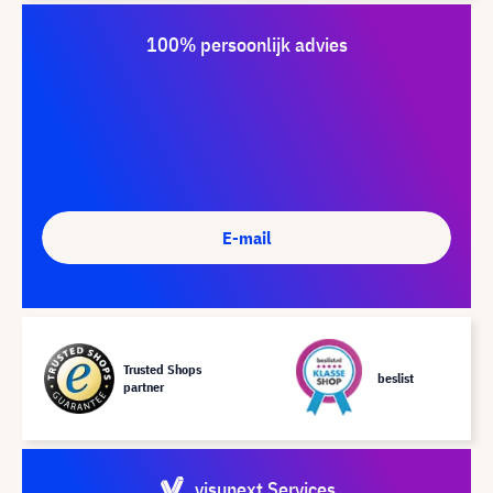
100% persoonlijk advies
E-mail
Trusted Shops
beslist
partner
visunext Services