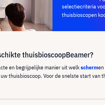
selectiecriteria v
thuisbioscopen ko
schikte thuisbioscoopBeamer?
te en begrijpelijke manier uit welk
scherm
en
 uw thuisbioscoop. Voor de snelste start van t