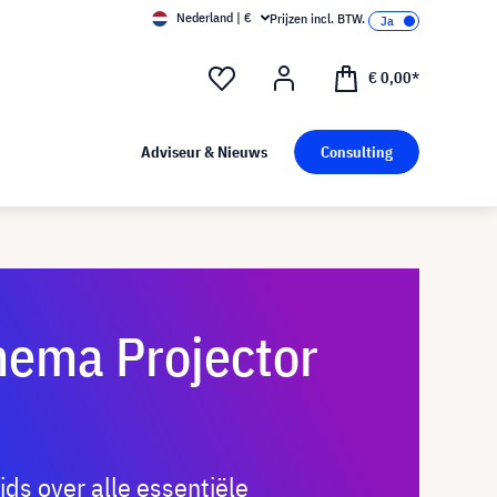
Nederland | €
Prijzen incl. BTW.
€ 0,00*
Adviseur & Nieuws
Consulting
ema Projector
ids over alle essentiële