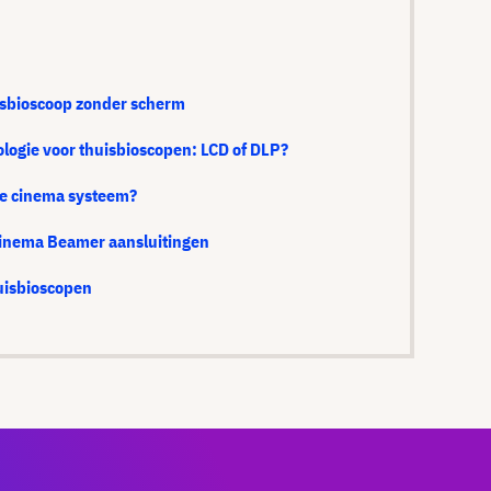
isbioscoop zonder scherm
ologie voor thuisbioscopen: LCD of DLP?
me cinema systeem?
cinema Beamer aansluitingen
uisbioscopen