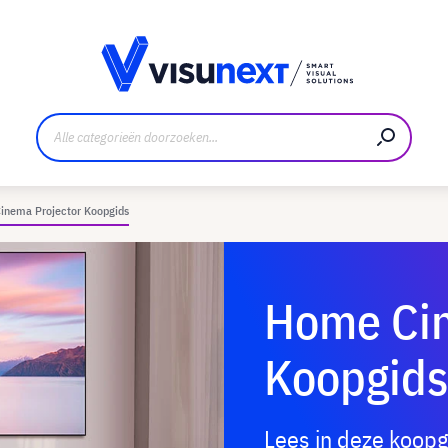
nt
Downloads en persmap
inema Projector Koopgids
Home Cin
Koopgids
Lees in deze koopg