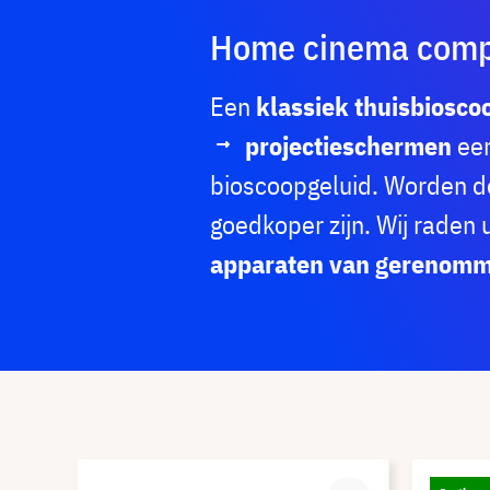
Home cinema compl
Een
klassiek thuisbiosc
projectieschermen
ee
bioscoopgeluid. Worden d
goedkoper zijn. Wij raden
apparaten van gerenomm