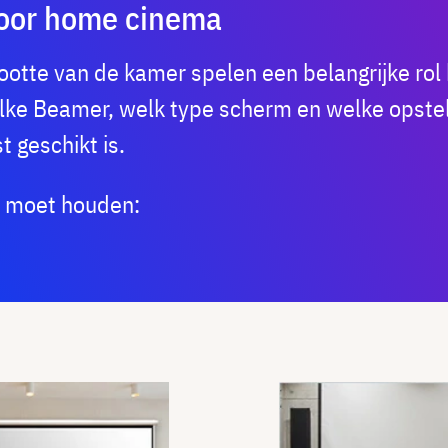
voor home cinema
ootte van de kamer spelen een belangrijke rol
lke Beamer, welk type scherm en welke opstel
 geschikt is.
e moet houden: