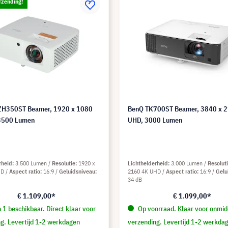
rzending!
ZH350ST Beamer, 1920 x 1080
BenQ TK700ST Beamer, 3840 x 
 3500 Lumen
UHD, 3000 Lumen
rheid
3.500 Lumen
Resolutie
1920 x
Lichthelderheid
3.000 Lumen
Resolut
HD
Aspect ratio
16:9
Geluidsniveau
2160 4K UHD
Aspect ratio
16:9
Gelu
34 dB
€ 1.109,00*
€ 1.099,00*
 1 beschikbaar. Direct klaar voor
Op voorraad. Klaar voor onmidd
g. Levertijd 1-2 werkdagen
verzending. Levertijd 1-2 werkda