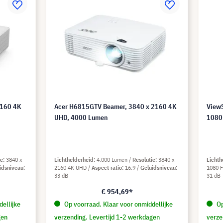
2160 4K
Acer H6815GTV Beamer, 3840 x 2160 4K
View
UHD, 4000 Lumen
1080 
ie
3840 x
Lichthelderheid
4.000 Lumen
Resolutie
3840 x
Lichth
idsniveau
2160 4K UHD
Aspect ratio
16:9
Geluidsniveau
1080 F
33 dB
31 dB
€ 954,69*
ellijke
Op voorraad. Klaar voor onmiddellijke
Op
gen
verzending. Levertijd 1-2 werkdagen
verze