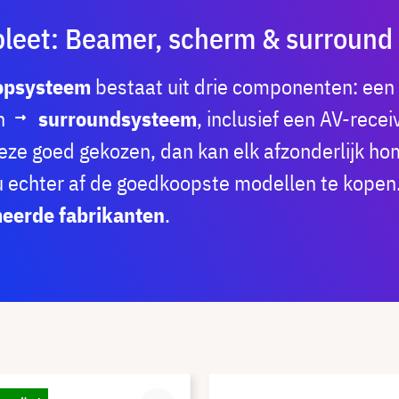
eet: Beamer, scherm & surround
oopsysteem
bestaat uit drie componenten: een
n
surroundsysteem
, inclusief een AV-rece
eze goed gekozen, dan kan elk afzonderlijk h
 u echter af de goedkoopste modellen te kopen
eerde fabrikanten
.