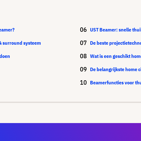
Beamer?
UST Beamer: snelle thu
& surround systeem
De beste projectietechn
 doen
Wat is een geschikt ho
De belangrijkste home 
Beamerfuncties voor th