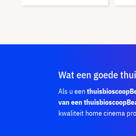
Wat een goede thu
Als u een
thuisbioscoopB
van een thuisbioscoopB
kwaliteit home cinema pro