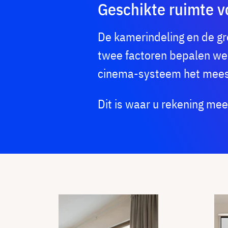
Geschikte ruimte 
De kamerindeling en de gr
twee factoren bepalen we
cinema-systeem het meest
Dit is waar u rekening me