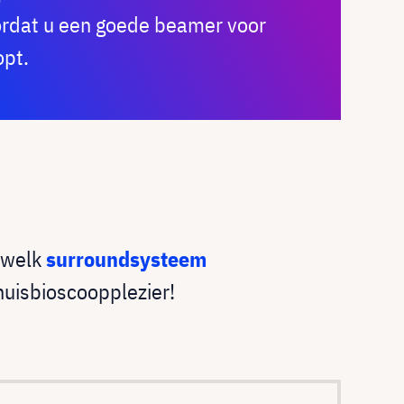
oordat u een goede beamer voor
opt.
 welk
surroundsysteem
huisbioscoopplezier!