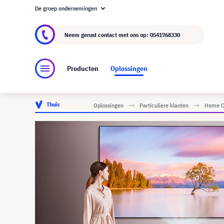
De groep ondernemingen
Over visunext.nl
De visunext Groep
Fabrika
Neem gerust contact met ons op:
0541768330
Producten
Oplossingen
Thuis
Oplossingen
Particuliere klanten
Home C