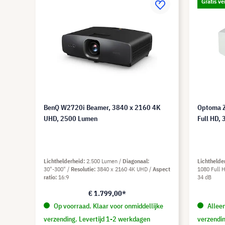
Gratis ve
BenQ W2720i Beamer, 3840 x 2160 4K
Optoma 
UHD, 2500 Lumen
Full HD,
Lichthelderheid
2.500 Lumen
Diagonaal
Lichthelde
30"-300"
Resolutie
3840 x 2160 4K UHD
Aspect
1080 Full 
ratio
16:9
34 dB
€ 1.799,00*
Op voorraad. Klaar voor onmiddellijke
Alleen
verzending. Levertijd 1-2 werkdagen
verzendin