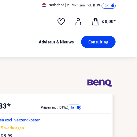
Nederland | €
Prijzen incl. BTW.
€ 0,00*
Adviseur & Nieuws
Consulting
,83*
Prijzen incl. BTW.
 en excl. verzendkosten
-15 werkdagen
f
€ 9,99