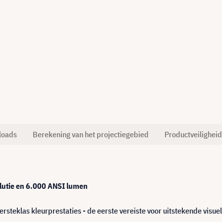
loads
Berekening van het projectiegebied
Productveiligheid
lutie en 6.000 ANSI lumen
steklas kleurprestaties - de eerste vereiste voor uitstekende visue