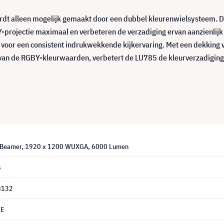
rdt alleen mogelijk gemaakt door een dubbel kleurenwielsysteem. 
rojectie maximaal en verbeteren de verzadiging ervan aanzienlijk - 
t voor een consistent indrukwekkende kijkervaring. Met een dekking
n de RGBY-kleurwaarden, verbetert de LU785 de kleurverzadiging aan
Beamer, 1920 x 1200 WUXGA, 6000 Lumen
5
8132
6E