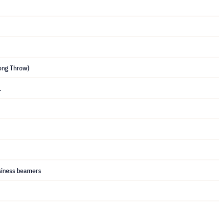
ong Throw)
1
siness beamers