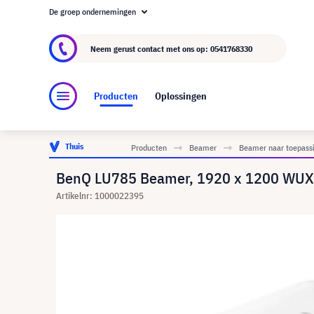
De groep ondernemingen
Over visunext.nl
De visunext Groep
Fabrika
Neem gerust contact met ons op:
0541768330
Producten
Oplossingen
Thuis
Producten
Beamer
Beamer naar toepass
BenQ LU785 Beamer, 1920 x 1200 WU
Artikelnr: 1000022395