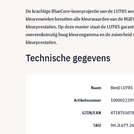
De krachtige BlueCore-laserprojectie van de LU785 wo
kleurenwielen benutten alle kleurwaarden van de RGBY-p
kleurprestaties. Op deze manier staat de LU785 garan
overeenkomstig hoog kleurengamma en de zuiverheid va
kleurprestaties.
Technische gegevens
Naam
BenQ LU785 
Artikelnummer
100002239
GTIN/EAN
471875507
SKU
9H.JL677.2