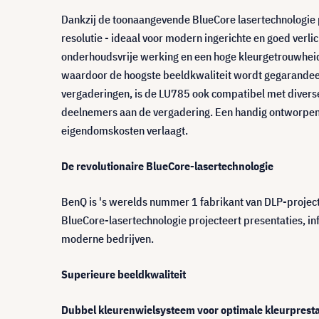
Dankzij de toonaangevende BlueCore lasertechnologie 
resolutie - ideaal voor modern ingerichte en goed verl
onderhoudsvrije werking en een hoge kleurgetrouwheid 
waardoor de hoogste beeldkwaliteit wordt gegarandeer
vergaderingen, is de LU785 ook compatibel met diverse
deelnemers aan de vergadering. Een handig ontworpen L
eigendomskosten verlaagt.
De revolutionaire BlueCore-lasertechnologie
BenQ is 's werelds nummer 1 fabrikant van DLP-project
BlueCore-lasertechnologie projecteert presentaties, in
moderne bedrijven.
Superieure beeldkwaliteit
Dubbel kleurenwielsysteem voor optimale kleurpresta