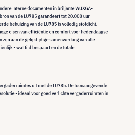
andere interne documenten in briljante WUXGA-
htbron van de LU785 garandeert tot 20.000 uur
de behuizing van de LU785 is volledig stofdicht,
ge eisen van efficiëntie en comfort voor hedendaagse
zijn aan de gelijktijdige samenwerking van alle
lijk - wat tijd bespaart en de totale
r vergaderruimtes uit met de LU785. De toonaangevende
olutie - ideaal voor goed verlichte vergaderruimten in