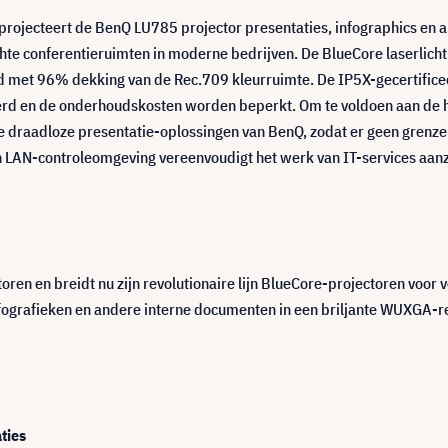
projecteert de BenQ LU785 projector presentaties, infographics en 
ichte conferentieruimten in moderne bedrijven. De BlueCore laserlic
met 96% dekking van de Rec.709 kleurruimte. De IP5X-gecertificeer
d en de onderhoudskosten worden beperkt. Om te voldoen aan de ho
 draadloze presentatie-oplossingen van BenQ, zodat er geen grenzen 
AN-controleomgeving vereenvoudigt het werk van IT-services aanzien
oren en breidt nu zijn revolutionaire lijn BlueCore-projectoren voo
fografieken en andere interne documenten in een briljante WUXGA-res
ties