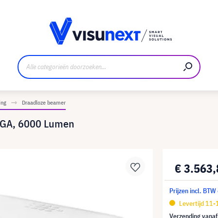
nt
Downloads en persmap
ing
Draadloze beamer
XGA, 6000 Lumen
€ 3.563
Prijzen incl. BTW
Levertijd 11
Verzending vana