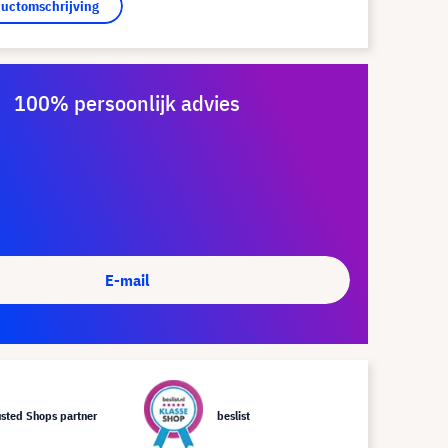
ductomschrijving
100% persoonlijk advies
E-mail
usted Shops partner
beslist