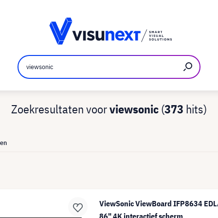
nt
Downloads en persmap
Zoekresultaten voor
viewsonic
(
373
hits)
ten
ViewSonic ViewBoard IFP8634 EDLA
86" 4K interactief scherm