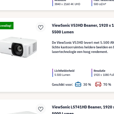
3840 x 2160 4K UHD
500 cd/m²
ViewSonic V53HD Beamer, 1920 x 1
rzending!
5500 Lumen
De ViewSonic V53HD levert met 5.500 AN
lichte kantoorruimtes heldere beelden en b
lasertechnologie een hoog rendement.
Lichthelderheid
Resolutie
5.500 Lumen
1920 x 1080 Ful
Geschikt voor:
30 %
70 %
ViewSonic LS741HD Beamer, 1920 x
5000 Lumen