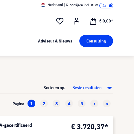
Nederland | €
Prijzen incl. BTW.
€ 0,00*
Adviseur & Nieuws
Consulting
Sorteren op:
1
2
3
4
5
Pagina
€ 3.720,37*
-gecertificeerd