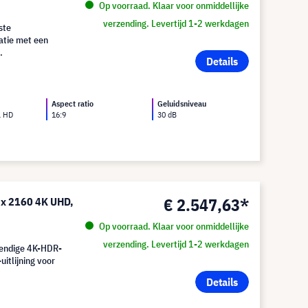
Op voorraad. Klaar voor onmiddellijke
verzending. Levertijd 1-2 werkdagen
ste
atie met een
Details
Aspect ratio
Geluidsniveau
l HD
16:9
30 dB
€ 2.547,63*
x 2160 4K UHD,
Op voorraad. Klaar voor onmiddellijke
verzending. Levertijd 1-2 werkdagen
endige 4K-HDR-
uitlijning voor
Details