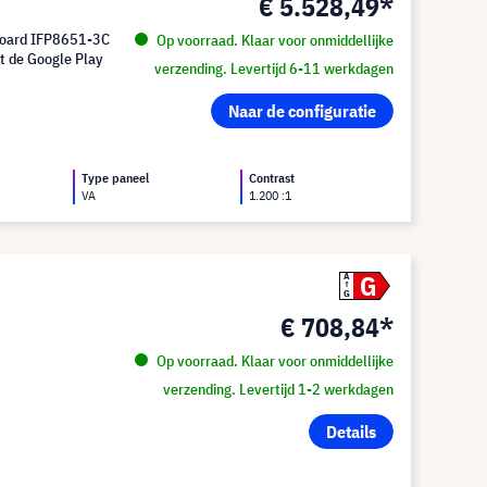
€ 5.528,49*
Board IFP8651-3C
Op voorraad. Klaar voor onmiddellijke
ot de Google Play
verzending. Levertijd 6-11 werkdagen
Naar de configuratie
d
Type paneel
Contrast
VA
1.200 :1
G
A
G
€ 708,84*
Op voorraad. Klaar voor onmiddellijke
verzending. Levertijd 1-2 werkdagen
Details