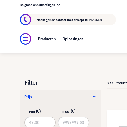
De groep ondernemingen
Over visunext.nl
De visunext Groep
Fabrika
Neem gerust contact met ons op:
0541768330
Producten
Oplossingen
Filter
373
Produc
Prijs
van (€)
naar (€)