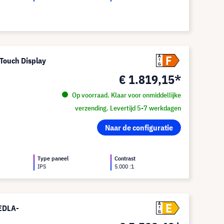
F
A
Touch Display
G
€ 1.819,15*
Op voorraad. Klaar voor onmiddellijke
verzending. Levertijd 5-7 werkdagen
Naar de configuratie
d
Type paneel
Contrast
IPS
5.000 :1
E
A
EDLA-
G