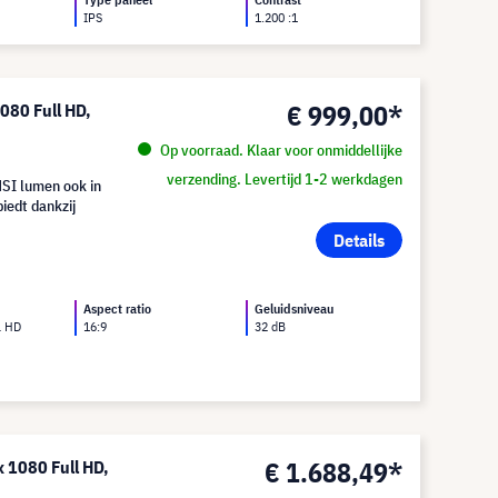
IPS
1.200 :1
€ 999,00*
080 Full HD,
Op voorraad. Klaar voor onmiddellijke
verzending. Levertijd 1-2 werkdagen
SI lumen ook in
iedt dankzij
Details
Aspect ratio
Geluidsniveau
l HD
16:9
32 dB
€ 1.688,49*
 1080 Full HD,