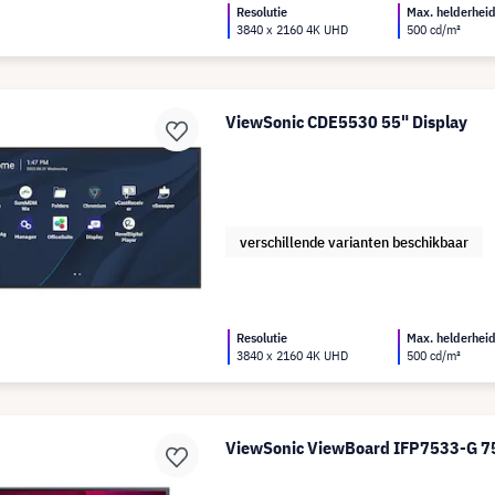
Resolutie
Max. helderhei
3840 x 2160 4K UHD
500 cd/m²
ViewSonic CDE5530 55" Display
verschillende varianten beschikbaar
Resolutie
Max. helderhei
3840 x 2160 4K UHD
500 cd/m²
ViewSonic ViewBoard IFP7533-G 75