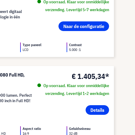
Op voorraad. Klaar voor onmiddellijke
verzending. Levertijd 5-7 werkdagen
ert digitaal
logie in één
Naar de configuratie
d
Type paneel
Contrast
LCD
5.000 :1
€ 1.405,34*
080 Full HD,
Op voorraad. Klaar voor onmiddellijke
verzending. Levertijd 1-2 werkdagen
.000 lumen. Perfect
0 inch in Full HD!
Details
Aspect ratio
Geluidsniveau
l HD
16:9
32 dB