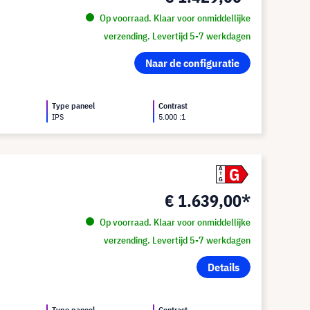
Op voorraad. Klaar voor onmiddellijke
verzending. Levertijd 5-7 werkdagen
Naar de configuratie
d
Type paneel
Contrast
IPS
5.000 :1
G
A
G
€ 1.639,00*
Op voorraad. Klaar voor onmiddellijke
verzending. Levertijd 5-7 werkdagen
Details
d
Type paneel
Contrast