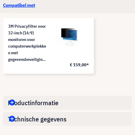
Compatibel met
3M Privacyfilter voor
32-inch (16:9)
monitoren voor
computerwerkplekke
n met
gegevensbeveiliging,
€ 159,00*
PF320W9B
Productinformatie
Technische gegevens