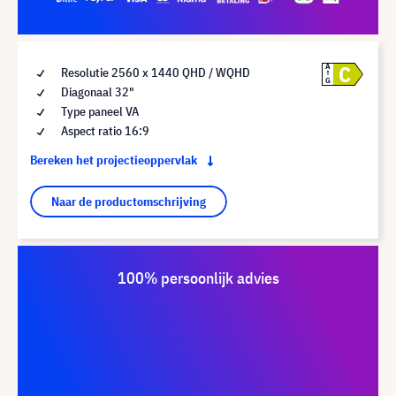
C
A
Resolutie 2560 x 1440 QHD / WQHD
G
Diagonaal 32"
Type paneel VA
Aspect ratio 16:9
Bereken het projectieoppervlak
Naar de productomschrijving
100% persoonlijk advies