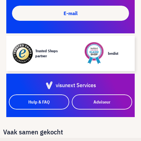
E-mail
Trusted Shops
beslist
partner
visunext Services
Hulp & FAQ
Adviseur
Vaak samen gekocht