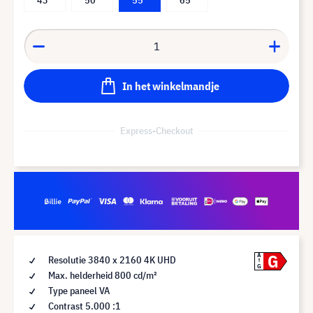
In het winkelmandje
Express-Checkout
G
A
Resolutie 3840 x 2160 4K UHD
G
Max. helderheid 800 cd/m²
Type paneel VA
Contrast 5.000 :1