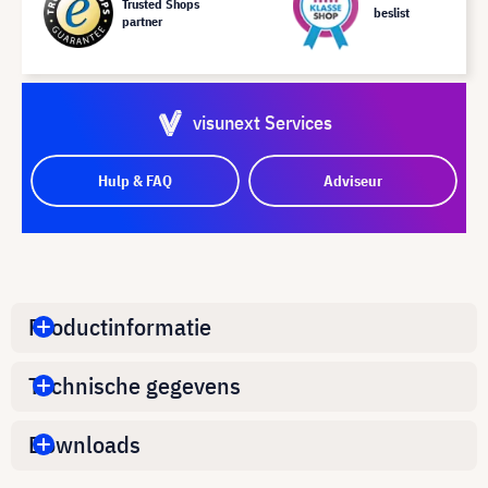
Trusted Shops
beslist
partner
visunext Services
Hulp & FAQ
Adviseur
Productinformatie
Technische gegevens
Downloads