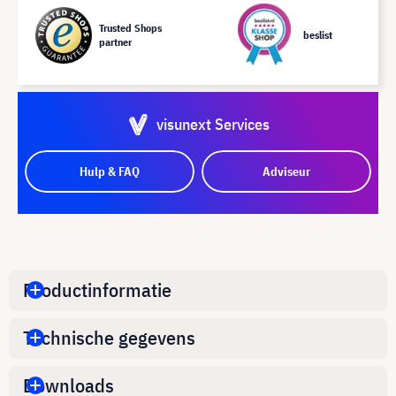
Trusted Shops
beslist
partner
visunext Services
Hulp & FAQ
Adviseur
Productinformatie
Technische gegevens
Downloads