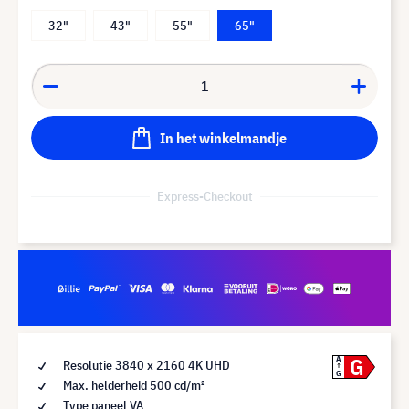
32"
43"
55"
65"
In het winkelmandje
Express-Checkout
G
A
Resolutie 3840 x 2160 4K UHD
G
Max. helderheid 500 cd/m²
Type paneel VA