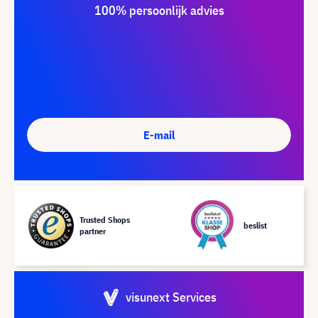
100% persoonlijk advies
E-mail
Trusted Shops
beslist
partner
visunext Services