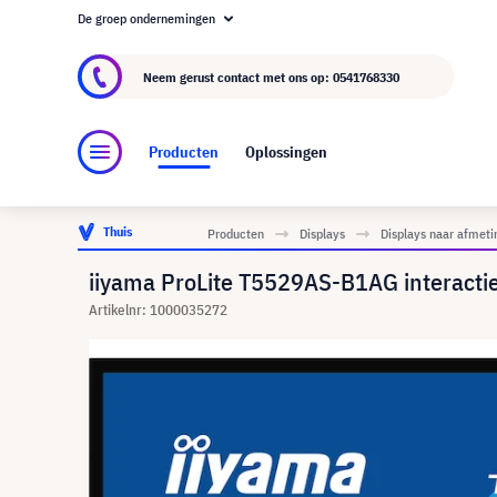
De groep ondernemingen
Over visunext.nl
De visunext Groep
Fabrika
Neem gerust contact met ons op:
0541768330
Producten
Oplossingen
Thuis
Producten
Displays
Displays naar afmeti
iiyama ProLite T5529AS-B1AG interacti
Artikelnr: 1000035272