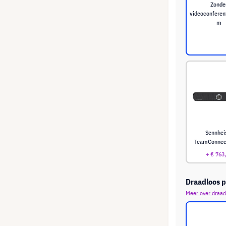
Zonde
videoconferen
m
Sennhei
TeamConnec
+ € 763
Draadloos p
Meer over draad