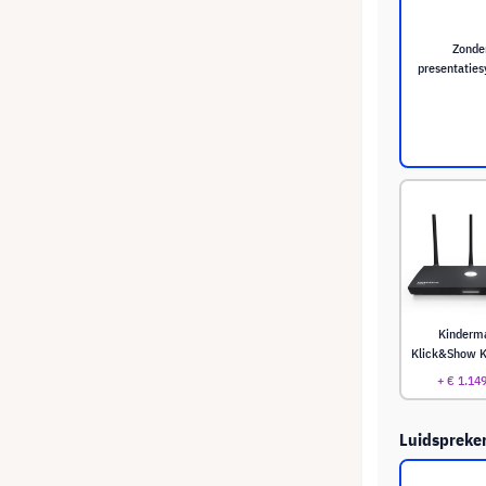
Zonde
presentatie
Kinderm
Klick&Show K
+ € 1.14
Luidspreke