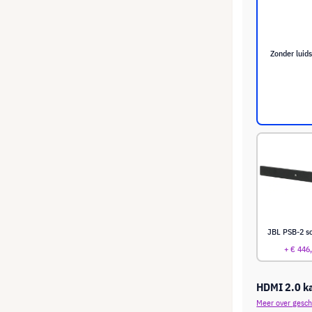
Zonder luid
JBL PSB-2 s
+ € 446
HDMI 2.0 k
Meer over gesch