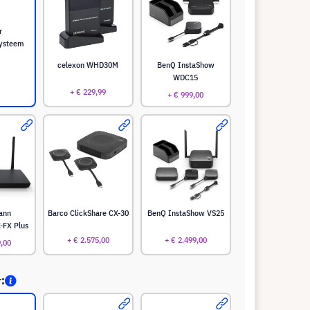
r
systeem
celexon WHD30M
BenQ InstaShow
WDC15
+ € 229,99
+ € 999,00
ann
Barco ClickShare CX-30
BenQ InstaShow VS25
-FX Plus
+ € 2.575,00
+ € 2.499,00
9,00
r: