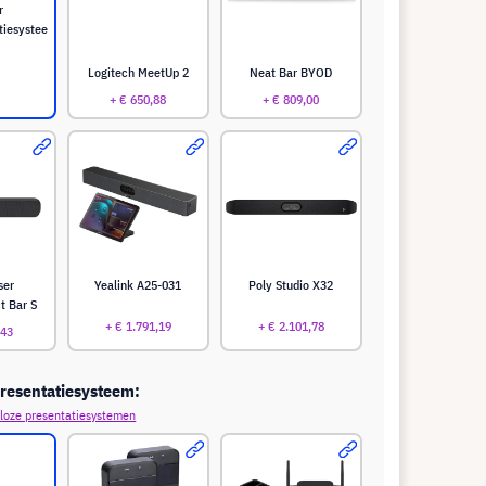
r
tiesystee
Logitech MeetUp 2
Neat Bar BYOD
+ € 650,88
+ € 809,00
ser
Yealink A25-031
Poly Studio X32
t Bar S
+ € 1.791,19
+ € 2.101,78
,43
resentatiesysteem:
loze presentatiesystemen