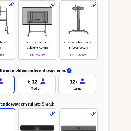
trisch -
celexon elektrisch -
celexon elektrisch -
n
dubbele kolom
enkele kolom
,00
+ € 759,99
+ € 1.099,99
te voor videoconferentiesysteem:
Medium
Large
entiesysteem ruimte Small: