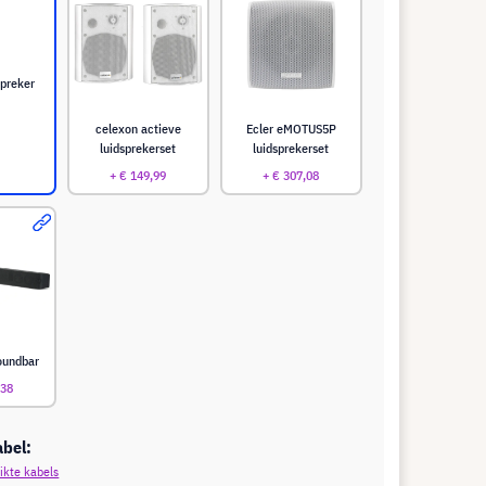
spreker
celexon actieve
Ecler eMOTUS5P
luidsprekerset
luidsprekerset
+ € 149,99
+ € 307,08
oundbar
,38
abel:
ikte kabels