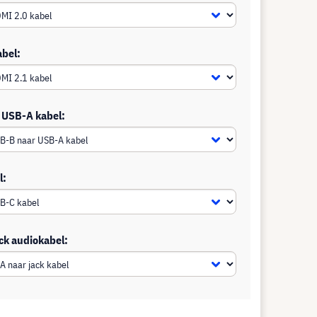
abel:
 USB-A kabel:
l:
ck audiokabel: