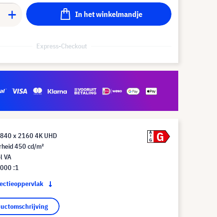
In het winkelmandje
Express-Checkout
G
A
3840 x 2160 4K UHD
G
rheid 450 cd/m²
l VA
.000 :1
jectieoppervlak
ductomschrijving