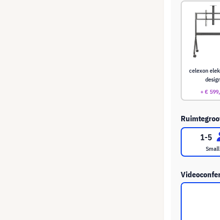
celexon elek
desig
+ € 599
Ruimtegroot
Small
Videoconfer