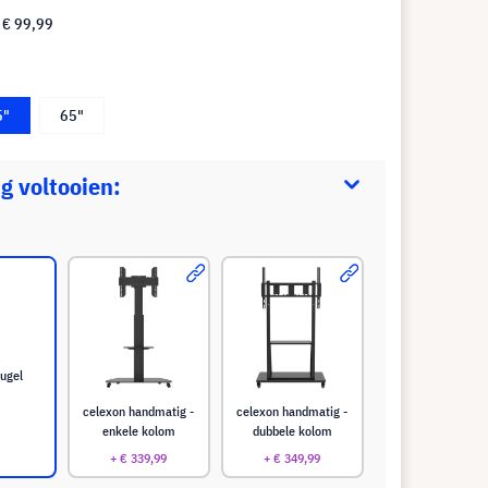
f
€ 99,99
5"
65"
g voltooien:
ugel
celexon handmatig -
celexon handmatig -
enkele kolom
dubbele kolom
+ € 339,99
+ € 349,99