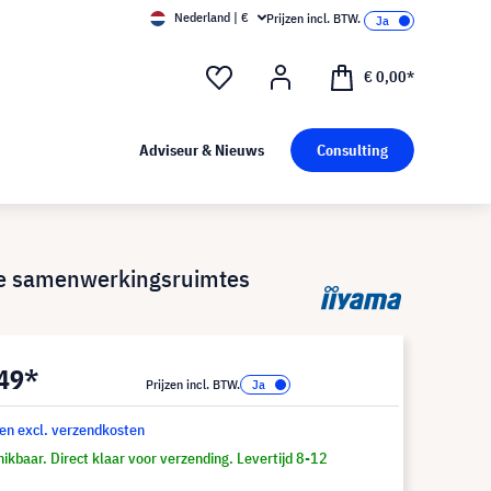
Nederland | €
Prijzen incl. BTW.
€ 0,00*
Adviseur & Nieuws
Consulting
me samenwerkingsruimtes
,49*
Prijzen incl. BTW.
 en excl. verzendkosten
ikbaar. Direct klaar voor verzending. Levertijd 8-12