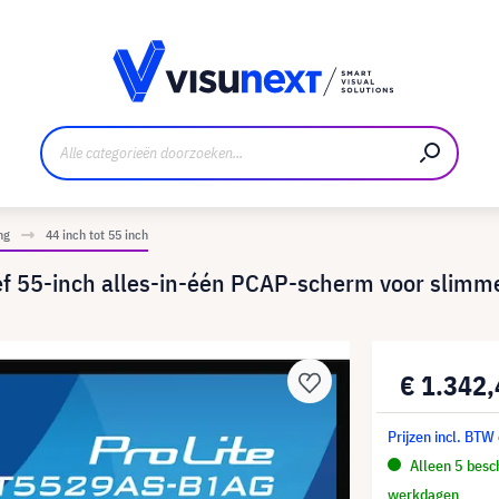
nt
Downloads en persmap
ng
44 inch tot 55 inch
ef 55-inch alles-in-één PCAP-scherm voor slim
€ 1.342
Prijzen incl. BTW
Alleen 5 besch
werkdagen