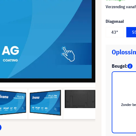
Verzending vana
Diagonaal
43"
5
Oplossin
Beugel:
Zonder be