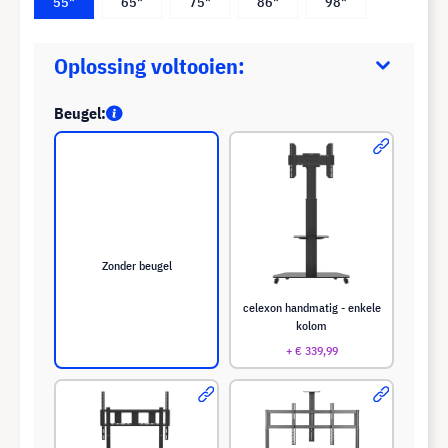
55"
65"
75"
86"
98"
Oplossing voltooien:
Beugel:
Zonder beugel
celexon handmatig - enkele
kolom
+ € 339,99