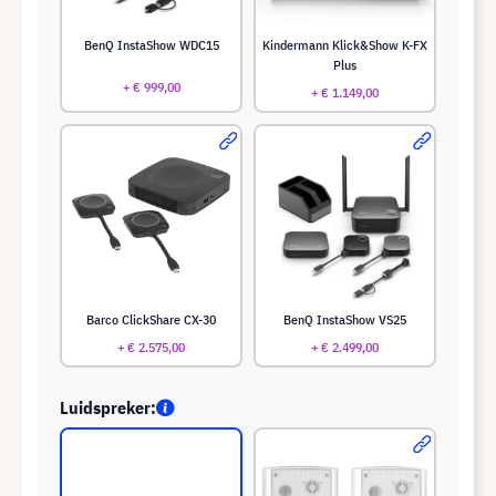
BenQ InstaShow WDC15
Kindermann Klick&Show K-FX
Plus
+ € 999,00
+ € 1.149,00
Barco ClickShare CX-30
BenQ InstaShow VS25
+ € 2.575,00
+ € 2.499,00
Luidspreker: