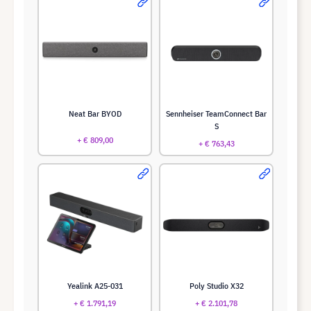
Neat Bar BYOD
Sennheiser TeamConnect Bar
S
+ € 809,00
+ € 763,43
Yealink A25-031
Poly Studio X32
+ € 1.791,19
+ € 2.101,78