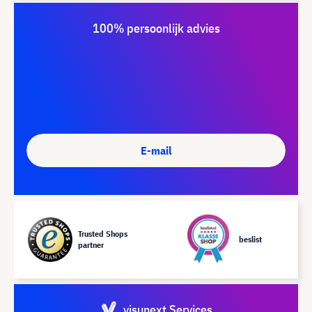
100% persoonlijk advies
E-mail
Trusted Shops
beslist
partner
visunext Services