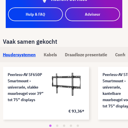
Hulp & FAQ
Adviseur
Vaak samen gekocht
Houdersystemen
Kabels
Draadloze presentatie
Confer
Peerless-AV SF650P
Peerless-AV S
Smartmount -
Smartmount -
universele, vlakke
universele,
muurbeugel voor 39″
kantelbare
tot 75″ displays
muurbeugel vo
tot 75″ displa
€ 93,36*