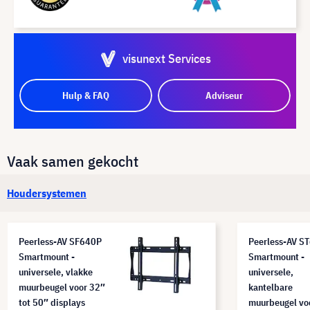
visunext Services
Hulp & FAQ
Adviseur
Vaak samen gekocht
Houdersystemen
Peerless-AV SF640P
Peerless-AV S
Smartmount -
Smartmount -
universele, vlakke
universele,
muurbeugel voor 32″
kantelbare
tot 50″ displays
muurbeugel vo