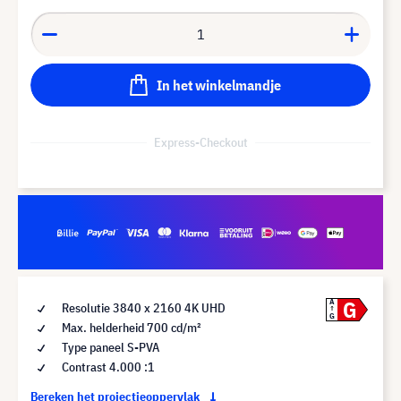
In het winkelmandje
Express-Checkout
G
A
Resolutie 3840 x 2160 4K UHD
G
Max. helderheid 700 cd/m²
Type paneel S-PVA
Contrast 4.000 :1
Bereken het projectieoppervlak