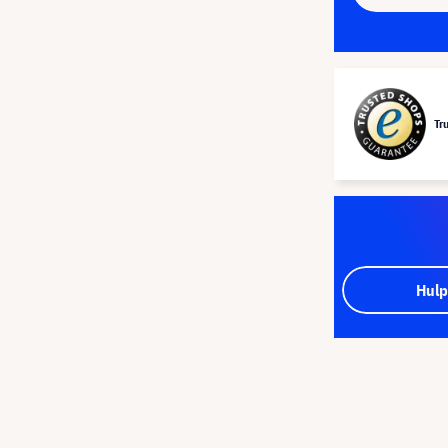
Tr
Hulp