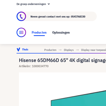
De groep ondernemingen
Over visunext.nl
De visunext Groep
Fabrika
Neem gerust contact met ons op:
0541768330
Producten
Oplossingen
Thuis
Producten
Displays
Display naar toepass
Hisense 65DM66D 65" 4K digital signag
Artikelnr: 1000034770