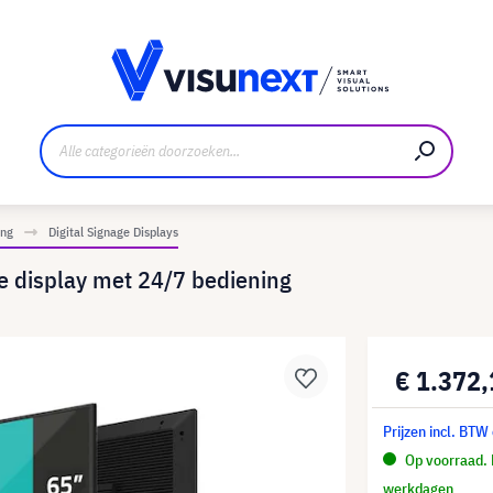
nt
Downloads en persmap
ing
Digital Signage Displays
e display met 24/7 bediening
€ 1.372
Prijzen incl. BTW
Op voorraad. K
werkdagen