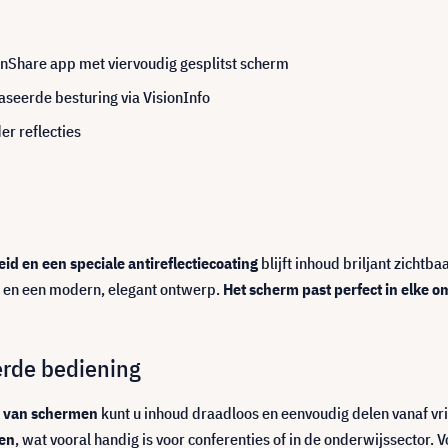
nShare app met viervoudig gesplitst scherm
seerde besturing via VisionInfo
er reflecties
eid en een speciale antireflectiecoating
blijft inhoud briljant zichtba
m en een modern, elegant ontwerp.
Het scherm past perfect in elke 
erde bediening
en van schermen
kunt u inhoud draadloos en eenvoudig delen vanaf vri
ven
, wat vooral handig is voor conferenties of in de onderwijssector. 