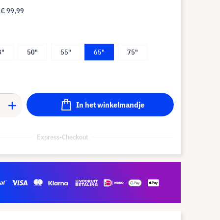
f
€ 99,99
3"
50"
55"
65"
75"
In het winkelmandje
Express-Checkout