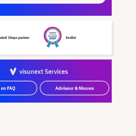
usted Shops partner
beslist
visunext Services
 en FAQ
Adviseur & Nieuws