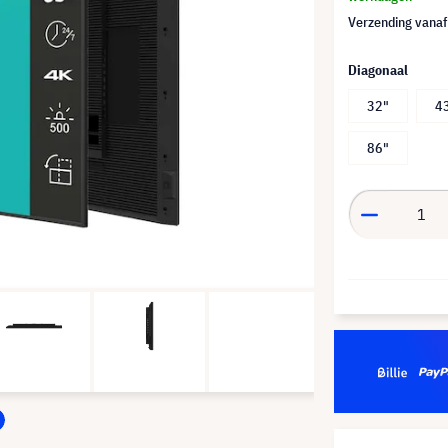
Verzending vana
Diagonaal
32"
4
86"