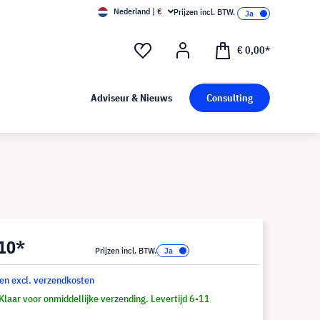
Nederland | €
Prijzen incl. BTW.
€ 0,00*
Adviseur & Nieuws
Consulting
,10*
Prijzen incl. BTW.
 en excl. verzendkosten
laar voor onmiddellijke verzending. Levertijd 6-11