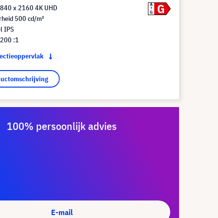
G
A
3840 x 2160 4K UHD
G
rheid 500 cd/m²
l IPS
.200 :1
jectieoppervlak
ductomschrijving
100% persoonlijk advies
E-mail