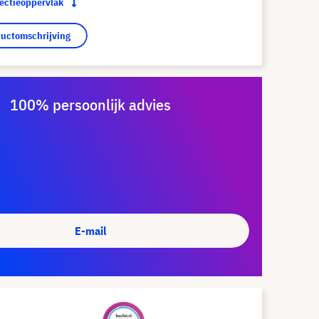
jectieoppervlak
ductomschrijving
100% persoonlijk advies
E-mail