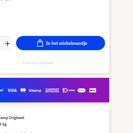
In het winkelmandje
Express-Checkout
lamp Origineel
3 kg