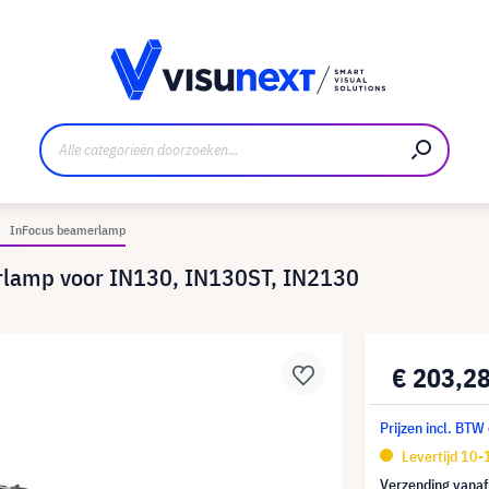
nt
Downloads en persmap
InFocus beamerlamp
rlamp voor IN130, IN130ST, IN2130
€ 203,2
Prijzen incl. BTW
Levertijd 10
Verzending vana