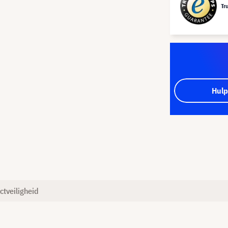
Tr
Hulp
ctveiligheid