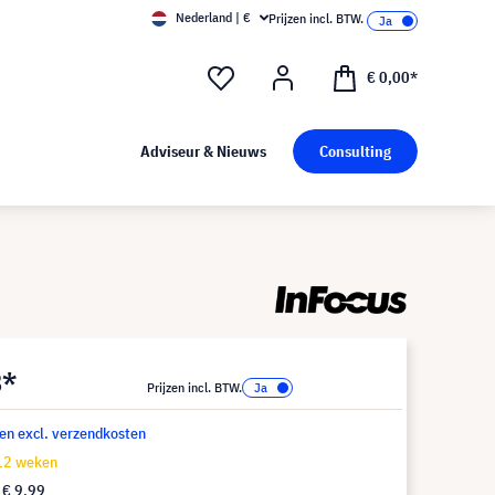
Nederland | €
Prijzen incl. BTW.
€ 0,00*
Adviseur & Nieuws
Consulting
8*
Prijzen incl. BTW.
 en excl. verzendkosten
-12 weken
f
€ 9,99