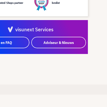
usted Shops partner
beslist
visunext Services
 en FAQ
Adviseur & Nieuws