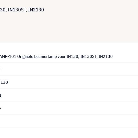
130, IN130ST, IN2130
LAMP-101 Originele beamerlamp voor IN130, IN130ST, IN2130
5
9130
1
6