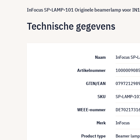
InFocus SP-LAMP-101 Originele beamerlamp voor IN
Technische gegevens
Naam
InFocus SP-
Artikelnummer
100000908
GTIN/EAN
079721298
SKU
SP-LAMP-10
WEEE-nummer
DE7021731
Merk
InFocus
Product type
Beamer lamp