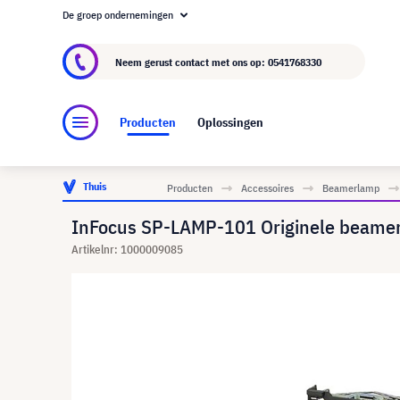
De groep ondernemingen
Over visunext.nl
De visunext Groep
Fabrika
Neem gerust contact met ons op:
0541768330
Producten
Oplossingen
Thuis
Producten
Accessoires
Beamerlamp
InFocus SP-LAMP-101 Originele beame
Artikelnr: 1000009085