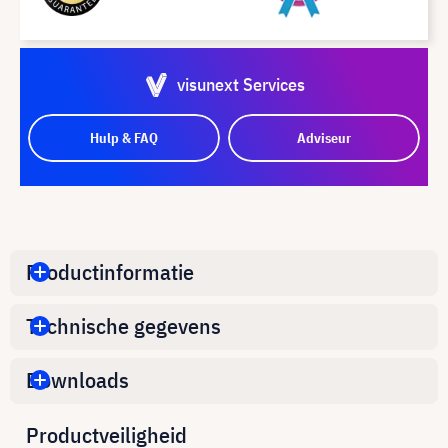
visunext Services
Hulp & FAQ
Adviseur
Productinformatie
Technische gegevens
Downloads
Productveiligheid