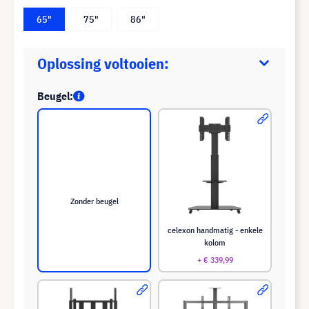
65"
75"
86"
Oplossing voltooien:
Beugel:
Zonder beugel
celexon handmatig - enkele
kolom
+ € 339,99