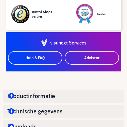
Trusted Shops
beslist
partner
visunext Services
Hulp & FAQ
Adviseur
Productinformatie
Technische gegevens
Downloads