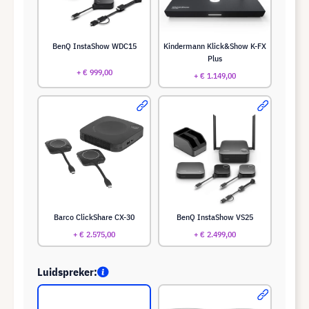
BenQ InstaShow WDC15
Kindermann Klick&Show K-FX
Plus
+ € 999,00
+ € 1.149,00
Barco ClickShare CX-30
BenQ InstaShow VS25
+ € 2.575,00
+ € 2.499,00
Luidspreker: