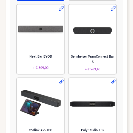
Neat Bar BYOD
Sennheiser TeamConnect Bar
S
+ € 809,00
+ € 763,43
Yealink A25-031
Poly Studio X32