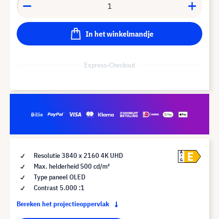
In het winkelmandje
Express-Checkout
E
A
Resolutie 3840 x 2160 4K UHD
G
Max. helderheid 500 cd/m²
Type paneel OLED
Contrast 5.000 :1
Bereken het projectieoppervlak