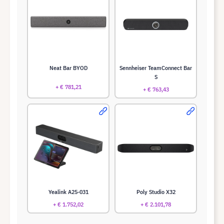
Neat Bar BYOD
Sennheiser TeamConnect Bar
S
+ € 781,21
+ € 763,43
Yealink A25-031
Poly Studio X32
+ € 1.752,02
+ € 2.101,78