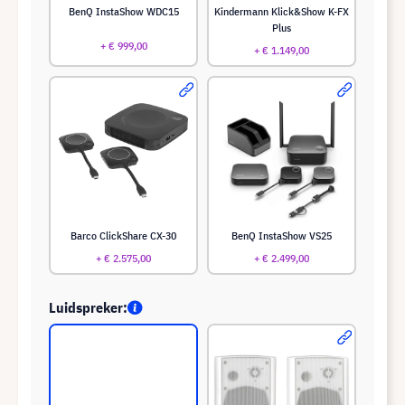
BenQ InstaShow WDC15
Kindermann Klick&Show K-FX
Plus
+ € 999,00
+ € 1.149,00
Barco ClickShare CX-30
BenQ InstaShow VS25
+ € 2.575,00
+ € 2.499,00
Luidspreker: