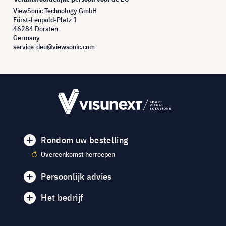
ViewSonic Technology GmbH
Fürst-Leopold-Platz 1
46284 Dorsten
Germany
service_deu@viewsonic.com
Rondom uw bestelling
Overeenkomst herroepen
Persoonlijk advies
Het bedrijf