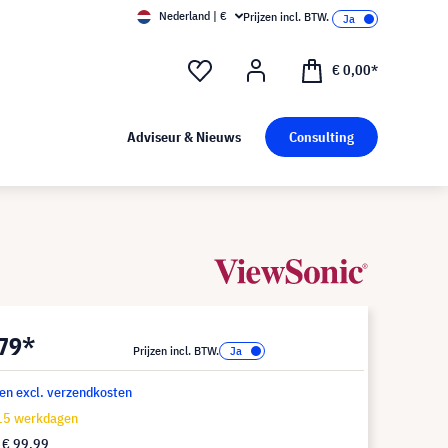
Nederland | €
Prijzen incl. BTW.
€ 0,00*
Adviseur & Nieuws
Consulting
,79*
Prijzen incl. BTW.
 en excl. verzendkosten
-15 werkdagen
f
€ 99,99