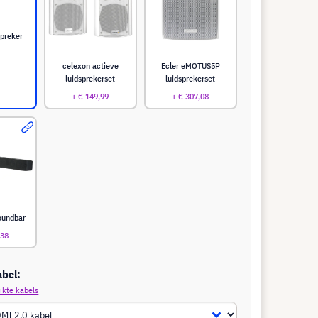
spreker
celexon actieve
Ecler eMOTUS5P
luidsprekerset
luidsprekerset
+ € 149,99
+ € 307,08
oundbar
,38
abel:
ikte kabels