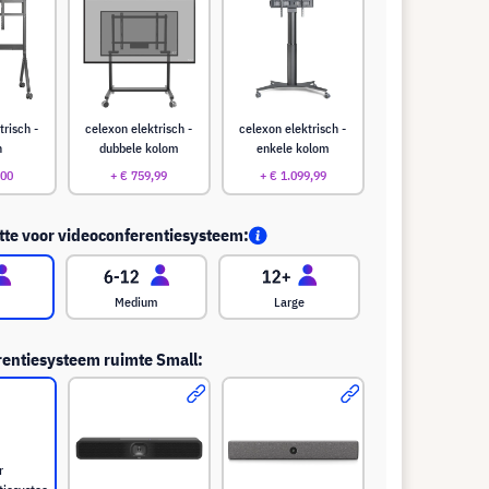
trisch -
celexon elektrisch -
celexon elektrisch -
n
dubbele kolom
enkele kolom
,00
+ € 759,99
+ € 1.099,99
te voor videoconferentiesysteem:
Medium
Large
entiesysteem ruimte Small:
r