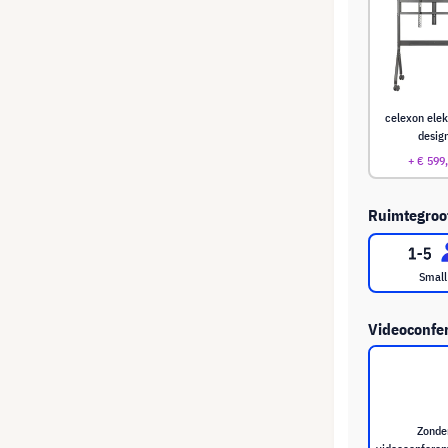
celexon elek
desig
+ € 599
Ruimtegroot
Small
Videoconfer
Zonde