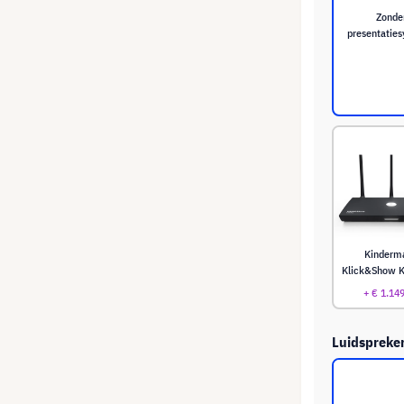
Zonde
presentatie
Kinderm
Klick&Show K
+ € 1.14
Luidspreke