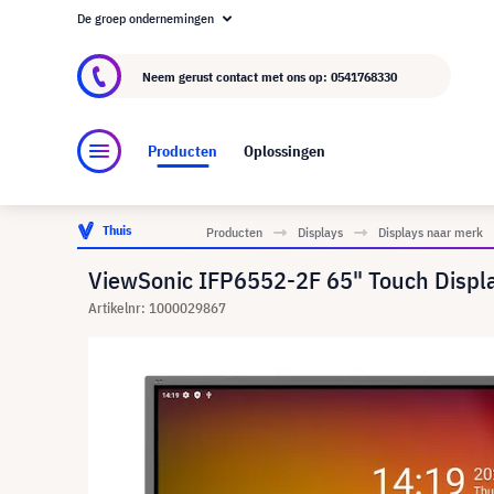
De groep ondernemingen
Over visunext.nl
De visunext Groep
Fabrika
Neem gerust contact met ons op:
0541768330
Producten
Oplossingen
Thuis
Producten
Displays
Displays naar merk
ViewSonic IFP6552-2F 65" Touch Displ
Artikelnr: 1000029867