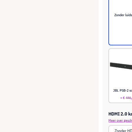
Zonder luid
JBL PSB-2 s
+ € 446
HDMI 2.0 k
Meer over gesch