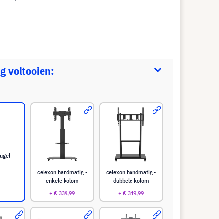
g voltooien:
ugel
celexon handmatig -
celexon handmatig -
enkele kolom
dubbele kolom
+ € 339,99
+ € 349,99