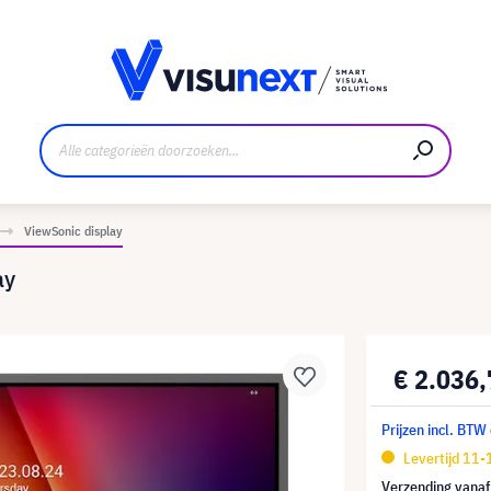
nt
Downloads en persmap
ViewSonic display
ay
€ 2.036
Prijzen incl. BTW
Levertijd 11
Verzending vana