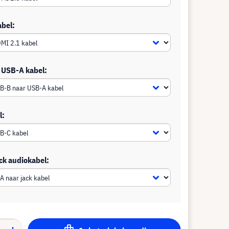
abel:
 USB-A kabel:
l:
ck audiokabel: