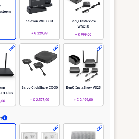
r
systeem
celexon WHD30M
BenQ InstaShow
WDC15
+ € 229,99
+ € 999,00
ann
Barco ClickShare CX-30
BenQ InstaShow VS25
-FX Plus
+ € 2.575,00
+ € 2.499,00
9,00
r: