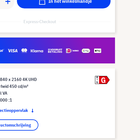
In het winkelmandje
Express-Checkout
G
A
3840 x 2160 4K UHD
G
rheid 450 cd/m²
l VA
.000 :1
jectieoppervlak
ductomschrijving