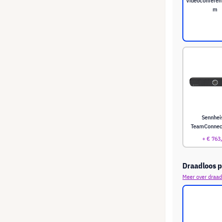
videoconferen
m
Sennhei
TeamConnec
+ € 763
Draadloos p
Meer over draad