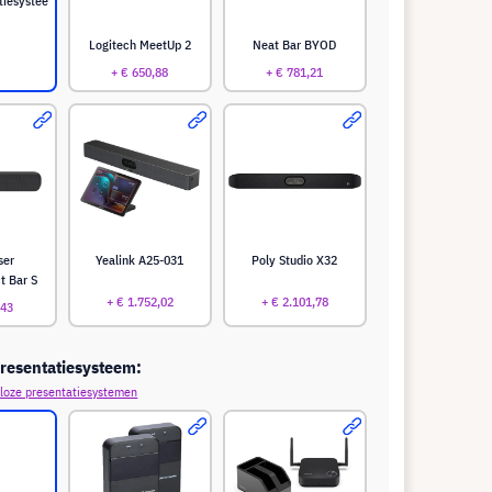
tiesystee
Logitech MeetUp 2
Neat Bar BYOD
+ € 650,88
+ € 781,21
ser
Yealink A25-031
Poly Studio X32
t Bar S
+ € 1.752,02
+ € 2.101,78
,43
resentatiesysteem:
loze presentatiesystemen