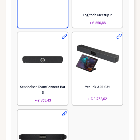
Logitech MeetUp 2
+ € 650,88
Sennheiser TeamConnect Bar
Yealink A25-031
S
+ € 1.752,02
+ € 763,43