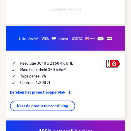
Express-Checkout
G
A
Resolutie 3840 x 2160 4K UHD
G
Max. helderheid 350 cd/m²
Type paneel VA
Contrast 1.200 :1
Bereken het projectieoppervlak
Naar de productomschrijving