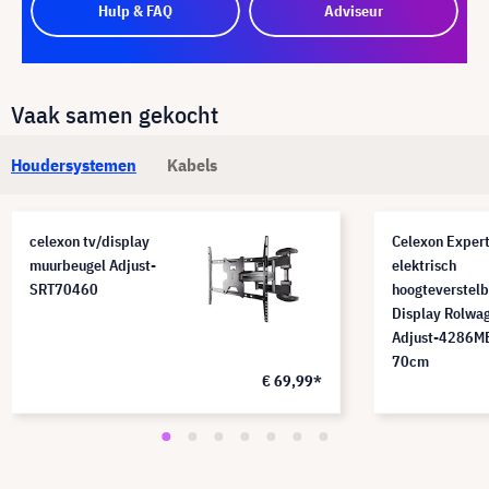
Hulp & FAQ
Adviseur
Vaak samen gekocht
Houdersystemen
Kabels
celexon tv/display
Celexon Exper
muurbeugel Adjust-
elektrisch
SRT70460
hoogteverstelb
Display Rolwa
Adjust-4286MB
70cm
€ 69,99*