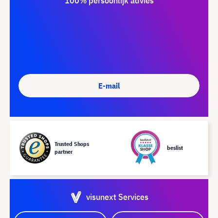
100% persoonlijk advies
E-mail
Trusted Shops
beslist
partner
visunext Services