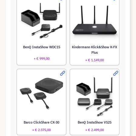
BenQ InstaShow WDC15
Kindermann Klick&Show K-FX
Plus
+ € 999,00
+ € 1.149,00
Barco ClickShare CX-30
BenQ InstaShow VS25
+ € 2.575,00
+ € 2.499,00