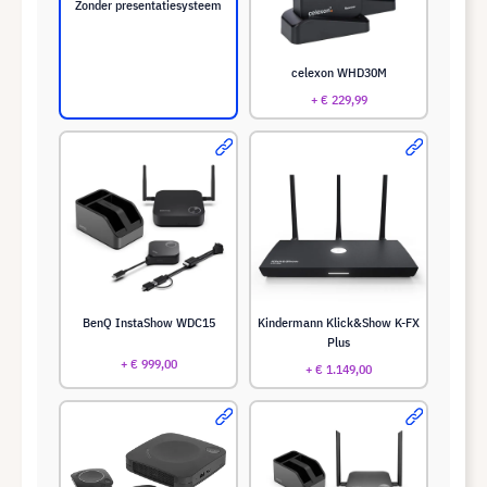
Zonder presentatiesysteem
celexon WHD30M
+ € 229,99
BenQ InstaShow WDC15
Kindermann Klick&Show K-FX
Plus
+ € 999,00
+ € 1.149,00