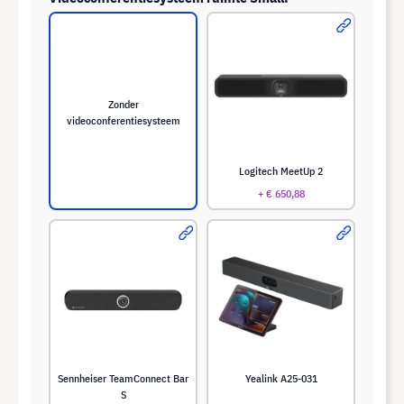
Zonder
videoconferentiesysteem
Logitech MeetUp 2
+ € 650,88
Sennheiser TeamConnect Bar
Yealink A25-031
S