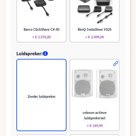
Barco ClickShare CX-30
BenQ InstaShow VS25
+ € 2.575,00
+ € 2.499,00
Luidspreker:
Zonder luidspreker
celexon actieve
luidsprekerset
+ € 149,99