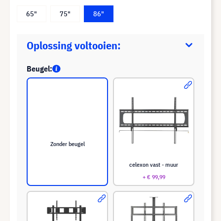
65"
75"
86"
Oplossing voltooien:
Beugel:
Zonder beugel
celexon vast - muur
+ € 99,99