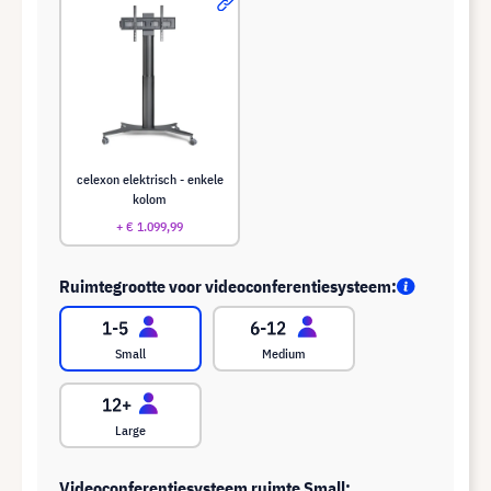
celexon elektrisch - enkele
kolom
+ € 1.099,99
Ruimtegrootte voor videoconferentiesysteem:
Small
Medium
Large
Videoconferentiesysteem ruimte Small: